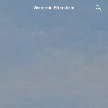
Vesterdal Efterskole